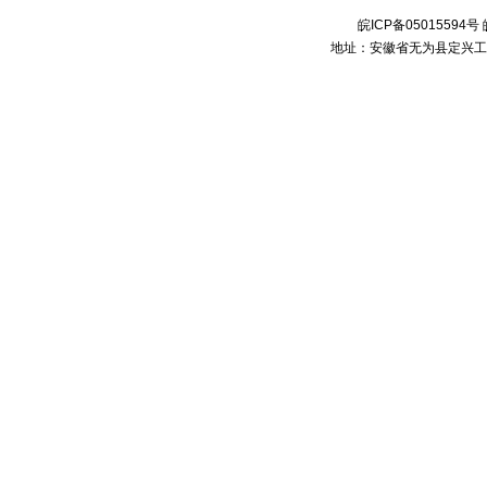
皖ICP备050155
地址：安徽省无为县定兴工业区 电话