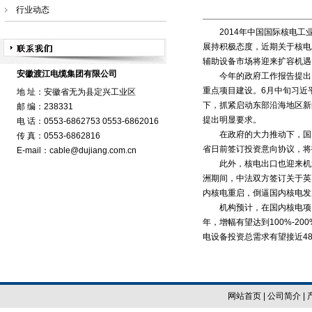
行业动态
2014年中国国际
核电
工
展持积极态度，近期关于核电
辅助设备市场将迎来扩容机遇
安徽渡江电缆集团有限公司
今年的政府工作报告提出，
重点项目建设。6月中旬习近
地 址：安徽省无为县定兴工业区
下，抓紧启动东部沿海地区新
邮 编：238331
提出明显要求。
电 话：0553-6862753 0553-6862016
在政府的大力推动下，国内核
传 真：0553-6862816
省日前签订投资意向协议，将投
E-mail：cable@dujiang.com.cn
此外，核电出口也迎来机遇
洲期间，中法双方签订关于英
内核电重启，倒逼国内核电发
机构预计，在国内核电项目启
年，增幅有望达到100%-20
电设备投资总需求有望接近4
网站首页
|
公司简介
|